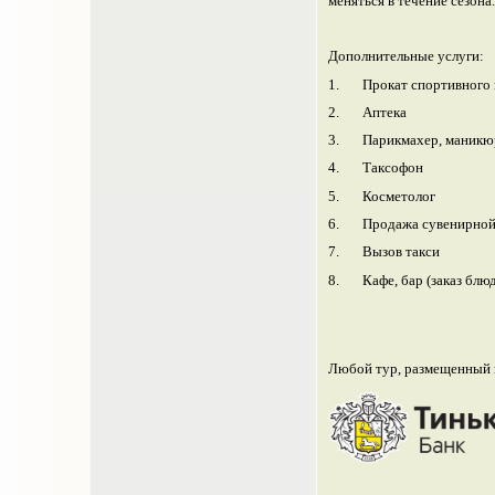
меняться в течение сезона.
Дополнительные услуги:
1.
Прокат спортивного
2.
Аптека
3.
Парикмахер, маникю
4.
Таксофон
5.
Косметолог
6.
Продажа сувенирной
7.
Вызов такси
8.
Кафе, бар (заказ блю
Любой тур, размещенный н