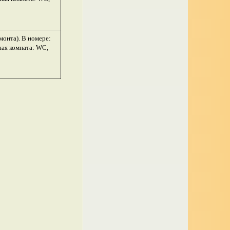
монта).
В номере:
ная комната: WC,