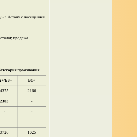
 - г. Астану с посещением
етолог, продажа
атегория проживания
2+/Б3+
Б1+
4375
2166
2383
-
-
-
-
-
3726
1625