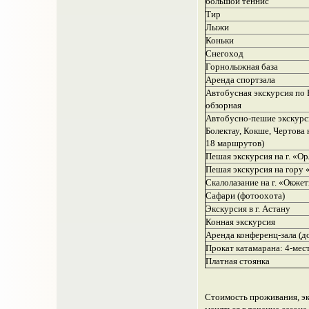
большой теннис
Тир
Лыжи
Коньки
Снегоход
Горнолыжная база
Аренда спортзала
Автобусная экскурсия по 
обзорная
Автобусно-пешие экскурс
Болектау, Кокше, Чертова 
18 маршрутов)
Пешая экскурсия на г. «Ор
Пешая экскурсия на гору 
Скалолазание на г. «Окже
Сафари (фотоохота)
Экскурсия в г. Астану
Конная экскурсия
Аренда конференц-зала (до
Прокат катамарана: 4-мест
Платная стоянка
Стоимость проживания, эк