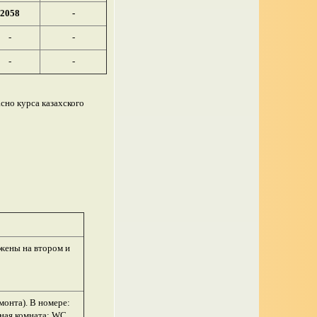
2058
-
-
-
-
-
сно курса казахского
ожены на втором и
монта).
В номере:
тная комната: WC,