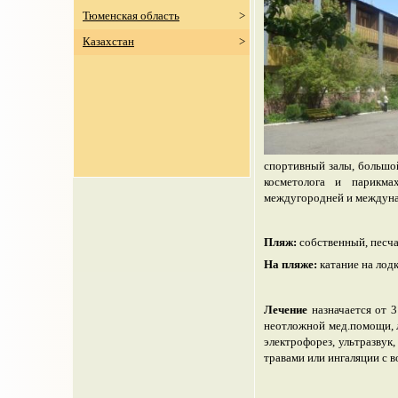
Тюменская область
>
Казахстан
>
спортивный залы, большой
косметолога и парикма
междугородней и междунар
Пляж:
собственный, песча
На пляже:
катание на лодк
Лечение
назначается от 3
неотложной мед.помощи, л
электрофорез, ультразвук
травами или ингаляции с в