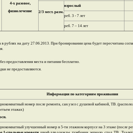
4-х разовое,
взрослый
физиолечение
2/3 мест. разм.
реб. 3 - 7 лет
реб. 7 – 14 лет
 в рублях на дату 27.06.2013. При бронировании цена будет пересчитана согла
я.
т без предоставления места и питания бесплатно.
идки не предоставляются.
Информация по категориям проживания
днокомнатный номер после ремонта, сан.узел с душевой кабиной, ТВ. (распол
ретьем этажах)
осн.
днокомнатный улучшенный номер в 5-ти этажном корпусе на 3 этаже (после ре
ве 1-спальные кровати
,
шкаф для одежды, тумбочки, зеркало, стол, ТВ. Туале