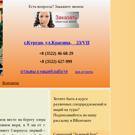
Есть вопросы? Закажите звонок:
г.Курган, ул.Красина, 23/VII
+8 (3522) 46-68-29
+8 (3522) 627-999
отзывы о нашей работе
как купить
Контакты
Хотите быть в курсе
различных спецпредложений и
акций на туры?
Подписывайтесь на нашу
ом месте на берегу озера
рассылку в ВКонтакте
внем моря, в 9 км от г.
имеет 3 корпуса: первый –
Санаторий "Зеленый бор"