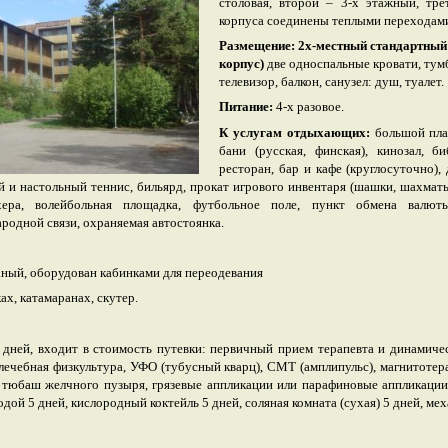
столовая, второй – 3-х этажный, тр
корпуса соединены теплыми переходам
Размещение: 2х-местный стандартный
корпус)
две односпальные кровати, тумбо
телевизор, балкон, санузел: душ, туалет.
Питание:
4-х разовое.
К услугам отдыхающих:
большой пла
бани (русская, финская), кинозал, би
ресторан, бар и кафе (круглосуточно),
 и настольный теннис, бильярд, прокат игрового инвентаря (шашки, шахматы
хера, волейбольная площадка, футбольное поле, пункт обмена валют
одной связи, охраняемая автостоянка.
ный, оборудован кабинками для переодевания
ах, катамаранах, скутер.
 дней, входит в стоимость путевки: первичный прием терапевта и динамиче
ечебная физкультура, УФО (тубусный кварц), СМТ (амплипульс), магнитотера
, тюбаш желчного пузыря, грязевые аппликации или парафиновые аппликации 
одой 5 дней, кислородный коктейль 5 дней, соляная комната (сухая) 5 дней, ме