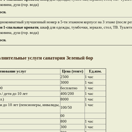
ковина, душ (гор. вода)
осн.
днокомнатный улучшенный номер в 5-ти этажном корпусе на 3 этаже (после ре
ри 1-спальные кровати
,
шкаф для одежды, тумбочки, зеркало, стол, ТВ. Туалет
ковина, душ (гор. вода)
осн.
олнительные услуги санатория Зеленый бор
нование услуг
Цена (тенге)
Ед.изм.
2500
1 час
3000
1 час
00
бесплатно
1 час
р./ дети до 10 лет
400/200
1 час
л.)
8000
1 час
и до 10 лет (пенсионеры, инвалиды,
1 час
100/50
00
800
1 час
300
1 час