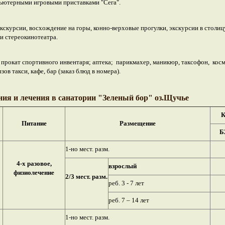
ьютерными игровыми приставками "Сега".
скурсии, восхождение на горы, конно-верховые прогулки, экскурсии в столицу
ли стереокинотеатра.
прокат спортивного инвентаря; аптека; парикмахер, маникюр, таксофон, косм
ов такси, кафе, бар (заказ блюд в номера).
ия и лечения в санатории "Зеленый бор" оз.Щучье
К
Питание
Размещение
Б
1-но мест. разм.
4-х разовое,
взрослый
физиолечение
2/3 мест. разм.
реб. 3 - 7 лет
реб. 7 – 14 лет
1-но мест. разм.