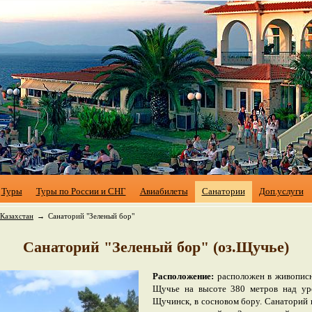
Туры
Туры по России и СНГ
Авиабилеты
Санатории
Доп.услуги
Казахстан
→
Санаторий "Зеленый бор"
Санаторий "Зеленый бор" (оз.Щучье)
Расположение:
расположен в живописн
Щучье на высоте 380 метров над уро
Щучинск, в сосновом бору. Санаторий 