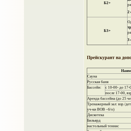
Б2+
ра
2 
О
т
Б3+
ра
3 
Прейскурант на доп
Наиме
Сауна
Русская баня
Бассейн:
с 10-00- до 17-
после 17-00, вз
Аренда бассейна (до 25 че
Тренажерный зал: взр./дет
уч-ки ВОВ –б/о)
Дискотека
Бильярд
настольный теннис