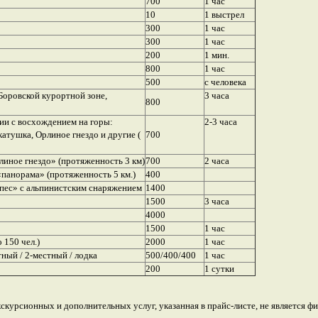
700
1 час
10
1 выстрел
300
1 час
300
1 час
200
1 мин.
800
1 час
500
с человека
Боровской курортной зоне,
3 часа
800
ии с восхождением на горы:
2-3 часа
катушка, Орлиное гнездо и другие (
700
линое гнездо» (протяженность 3 км)
700
2 часа
«панорама» (протяженность 5 км.)
400
тпес» с альпинистским снаряжением
1400
1500
3 часа
4000
1500
1 час
 150 чел.)
2000
1 час
ный / 2-местный / лодка
500/400/400
1 час
200
1 сутки
скурсионных и дополнительных услуг, указанная в прайс-листе, не является ф