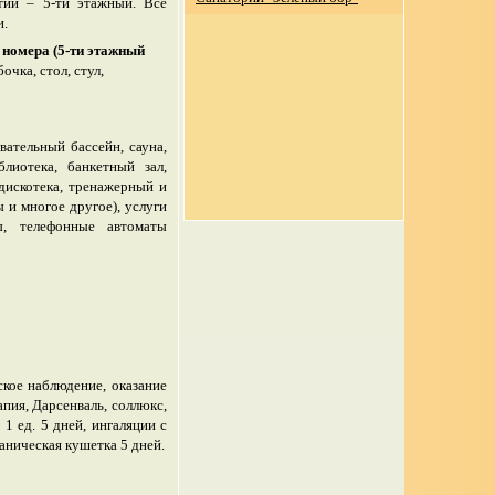
етий – 5-ти этажный. Все
и.
 номера (5-ти этажный
чка, стол, стул,
вательный бассейн, сауна,
блиотека, банкетный зал,
 дискотека, тренажерный и
 и многое другое), услуги
ы, телефонные автоматы
ское наблюдение, оказание
пия, Дарсенваль, соллюкс,
1 ед. 5 дней, ингаляции с
ханическая кушетка 5 дней.