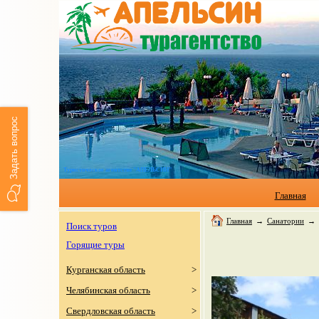
Задать вопрос
Туристическое агентство "АПЕЛЬСИН"
Главная
Главная
→
Санатории
→
Поиск туров
Горящие туры
Курганская область
>
Челябинская область
>
Свердловская область
>