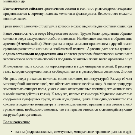
мышьяка и др.
Биологическое действие
грязелечения состоит в том, что грязь содержит вещество, 
приравнивается к гормону половых желез типа фолликулина. Вещество это может ок
половых желез.
Грязи имеют сложную структуру, в которой можно выделить две составляющих: орг
Ранее считалось, что в озере Медвежье нет жизни. Трудно было представить обратное
соленого озера заслуживают особого внимания. Наибольшее значение в образовании л
артемия
(Artemia salina)
. Этого рачка иногда называют пришельцем с другой планеты. 
сравнима разве что с жизнью на необитаемой планете. Артемия дает весьма ценные со
с
одноклеточными водорослями она
является резервом биологически активных вещ
человеческого организма способны продлить её жизнь и жизнь всего организма в цело
Минеральная часть состоит из нерастворимых в воде минералов и солей. В растворе 
газы, которые содержатся как в свободном, так и в растворённом состоянии. Это кисло
Но грязь озера уникальна не только своим составом, но и структурой. Размер её части
мазеподобной консистенцией, что облегчает нанесение её на кожу. А после процедуры 
замечательно очищает поры, унося с кожи отшелушенные частички, что активно испол
и особенности действия грязи). К тому же, иловые грязи озера Медвежье имеют высок
содержания сульфидных групп, ионов йода, брома, цинка. Еще одно достоинство грязи 
сохранять заданную температуру в течение длительного времени и тем самым способ
грязелечение, необходимо помнить, что эта терапия относится к сильнодействующим,
нагрузкой для организма.
Бальнеолечение
ванны (гидромассажные, жемчужные, минеральные, травяные, рапные и др).