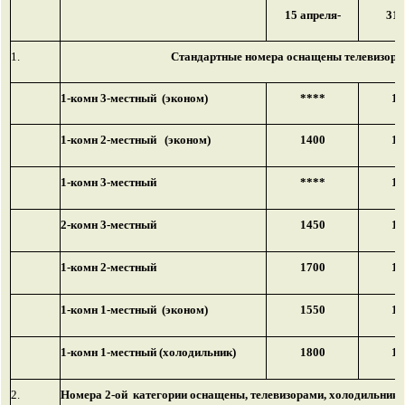
15 апреля-
31 
1.
Стандартные номера оснащены телевизорам
1-комн 3-местный (эконом)
****
15
1-комн 2-местный (эконом)
1400
15
1-комн 3-местный
****
16
2-комн 3-местный
1450
16
1-комн 2-местный
1700
18
1-комн 1-местный (эконом)
1550
17
1-комн 1-местный (холодильник)
1800
19
2.
Номера 2-ой категории оснащены, телевизорами, холодильника