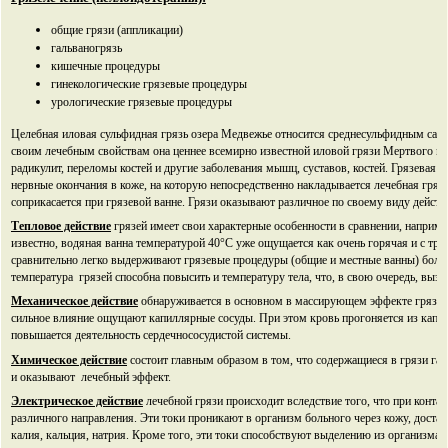
общие грязи (аппликации)
гальваногрязь
кишечные процедуры
гинекологические грязевые процедуры
урологические грязевые процедуры
Целебная иловая сульфидная грязь озера Медвежье относится среднесульфидным сап
своим лечебным свойствам она ценнее всемирно известной иловой грязи Мертвого мо
радикулит, переломы костей и другие заболевания мышц, суставов, костей. Грязевая п
нервные окончания в коже, на которую непосредственно накладывается лечебная грязь
соприкасается при грязевой ванне. Грязи оказывают различное по своему виду действ
Тепловое действие
грязей имеет свои характерные особенности в сравнении, наприм
известно, водяная ванна температурой 40°С уже ощущается как очень горячая и с тр
сравнительно легко выдерживают грязевые процедуры (общие и местные ванны) боле
температуpa грязей способна повысить и температуру тела, что, в свою очередь, выз
Механическое действие
обнаруживается в основном в массирующем эффекте грязи, 
сильное влияние ощущают капиллярные сосуды. При этом кровь прогоняется из капилл
повышается деятельность сердечнососудистой системы.
Химическое действие
состоит главным образом в том, что содержащиеся в грязи га
и оказывают лечебный эффект.
Электрическое действие
лечебной грязи происходит вследствие того, что при контак
различного направления. Эти токи проникают в организм больного через кожу, достав
калия, кальция, натрия. Кроме того, эти токи способствуют выделению из организма 