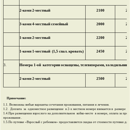
2-комн 2-местный
2100
21
3-комн 4-местный семейный
2000
20
1-комн 2-местный
2200
22
1-комн 1-местный (1,5 спал. кровать)
2450
24
3.
Номера 1-ой категории оснащены, телевизорами, холодильника
2-комн 2-местный
2500
25
Примечание:
1.1. Возможны любые варианты сочетания проживания, питания и лечения.
1.2. Доплата за одноместное размещение в 2-х местном номере взимается в размере 5
1.4.При размещении взрослого на дополнительном койко-месте в номере, оплата за про
проживания .
1.5.По путевке «Взрослый с ребенком» предоставляется скидка от стоимости путевки для 