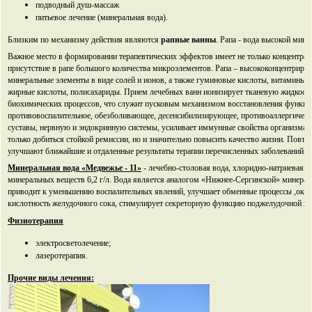
подводный душ-массаж
питьевое лечение (минеральная вода).
Близким по механизму действия являются
рапные ванны
. Рапа - вода высокой мине
Важное место в формировании терапевтических эффектов имеет не только концентраци
присутствие в рапе большого количества микроэлементов. Рапа – высококонцентриро
минеральные элементы в виде солей и ионов, а также гуминовые кислоты, витамины,
жирные кислоты, полисахариды. Прием лечебных ванн ионизирует тканевую жидкость,
биохимических процессов, что служит пусковым механизмом восстановления функций
противовоспалительное, обезболивающее, десенсибилизирующее, противоаллергическ
суставы, нервную и эндокринную системы, усиливает иммунные свойства организма и
только добиться стойкой ремиссии, но и значительно повысить качество жизни. Повт
улучшают ближайшие и отдаленные результаты терапии перечисленных заболеваний.
Минеральная вода «Медвежье - 11»
- лечебно-столовая вода, хлоридно-натриевая (с
минеральных веществ 6,2 г/л. Вода является аналогом «Нижнее-Сергинской» минераль
приводит к уменьшению воспалительных явлений, улучшает обменные процессы ,ока
кислотность желудочного сока, стимулирует секреторную функцию поджелудочной же
Физиотерапия
электросветолечение;
лазеротерапия.
Прочие виды лечения: