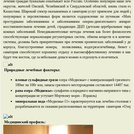
лечение граждан буквально охватывает всю Россию. Особенно популярно наше лече
округов, жителей Омской, Челябинской и Свердловской областей, вновь стали езд
Казахстана. Широкий спектр оказываемых в санатории услуг приемлем для людей разн
популярных и перспективных форм является оздоровление по путевкам «Мать и
простудными заболеваниями и заболеваниями опорно-двигательного аппарата
восстановительном лечении детей, страдающих ДЦП (детским церебральным парали
кожных заболеваний. Немедикаментозные методы лечения как более физиологичны
способствующие нормализации регуляторных систем, обмена веществ и в конечном
системы, должны быть приоритетными при лечении хронических заболеваний у дете
корпуса, благоустроенные номера, поликлиника, водогрязелечебница, бювет с
санатория способствуют хорошему отдыху и высокоэффективному лечению в наше
будет тем местом, где за небольшие деньги можно и отдохнуть и полечиться.
Природные лечебные факторы:
иловые сульфидные грязи
озера «Медвежье» с минерализацией грязевого ра
180мг на 100г ила; запасы грязевого месторождения составляют 14407 тыс. куб
рапа озера «Медвежье»
сульфатно-хлоридного магниево-натриевого типа с м
концентрации не уступает Мертвому морю - Израиль)
минеральная вода
«Медвежье-11» характеризуется как лечебно-столовая хло
разрабатывается из скважин расположенных на территории санатория «Озер
Медицинский профиль: