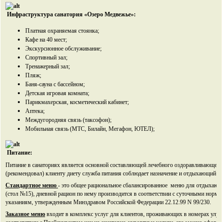
Инфраструктура санатория «Озеро Медвежье»:
Платная охраняемая стоянка;
Кафе на 40 мест;
Экскурсионное обслуживание;
Спортивный зал;
Тренажерный зал;
Пляж;
Баня-сауна с бассейном;
Детская игровая комната;
Парикмахерская, косметический кабинет;
Аптека;
Междугородняя связь (таксофон);
Мобильная связь (МТС, Билайн, Мегафон, ЮТЕЛ);
Питание:
Питание в санаториях является основной составляющей лечебного оздоравливающего 
(рекомендовал) клиенту диету служба питания соблюдает назначение и отдыхающий п
Стандартное меню
- это общее рациональное сбалансированное меню для отдыхающи
(стол №15), дневной рацион по нему производится в соответствии с суточными норм
указаниям, утвержденным Минздравом Российской Федерации 22.12.99 N 99/230.
Заказное меню
входит в комплекс услуг для клиентов, проживающих в номерах улуч