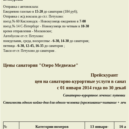
Отправка с автовокзала:
Ежедневно газелью в
15-20
до санатория (184 руб);
Отправка с ж/д вокзала до ст.г. Петухово:
поезд № 60 Кисловодск - Новокузнецк ежедневно в
7-00
поезд № 14 С-Петербург - Новокузнецк по четным в
10-30
время отправления - Московское;
Автобусом от ст. Петухово:
понедельник, среда, воскресенье -
6-30, 14-30
до санатория;
пятница -
6-30, 12-45, 16-35
до санатория ;
Такси от ст. Петухово до санатория .
Цены санатория "Озеро Медвежье"
Прейскурант
цен на санаторно-курортные услуги в санат
с 01 января 2014 года по 30 декабр
Санаторно-курортное лечение: путевки дл
Стоимость одного койко-дня для одного человека (проживание+питание + лечен
№
Категории номеров
13 января-
16 ап