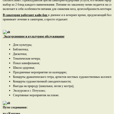
соответствии с Прейскурантом цен на санаторно-курортные услуги, его можно оформ
выбор из 2 блюд каждого наименования. Питание по заказному меню подается на сл
включает в себя особенности питания для снижения веса, целесообразность вегетариан
В санатории работают кафе-бар
в дневное и в вечернее время, предлагающий более
принимает лечение в санатории, а просто отдыхает.
Экскурсионное и культурное обслуживание
Дом культуры;
Библиотека;
Дискотеки;
Тематические вечера;
Показ кинофильмов;
Школа здоровья;
Праздничные мероприятия по календарю;
Концерты драматического тетра, артистов местных художественных коллектив
Концерты художественной самодеятельности;
Выезды на природу (шашлыки, песни у костра);
Экскурсии в г. Петухово;
Спортивные мероприятия на пляже.
Пути следования:
из г.Кургана