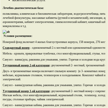
Косметологические услуги.
Лечебно-диагностическая база:
поликлиника, клиническая и биохимическая лаборатория, водогрязелечебница, питье
лечебной физкультуры, массажные кабинеты (ручной и механический), ингаляции, ар
аэроионотерапия, кабинет электролечения, гинекологический кабинет, кишечный каби
микроклизмы и т.д.
Условия размещения:
Номерной фонд включает 4 жилых благоустроенных корпуса, 158 номеров, 276 мест.
Стандартный номер
- однокомнатный 2-х местный или однокомнатный одноместный
Мебель - кровати, прикроватные тумбочки, стол многофункциональный, стулья, теле
Санузел - ванна/душ, раковина для умывания, унитаз. Горячая и холодная вода кругл
Улучшенный номер 2-ой категории
:
двухкомнатный 2- местный, трехкомнатный 4-
Двух- и трехкомнатные номера включают спальную комнату (в 3- комнатных номерах 
мебелью, журнальным столиком, телевизором и холодильником. Комплект чайной и с
электрический.
Санузел - ванна/душевая кабина, раковина для умывания, унитаз. Горячая и холодная
Улучшенный номер 1-ой категории
:
двухкомнатный 2- местный номер с современн
Мягкая мебель, стол многофункциональный, журнальный столик, телевизор, холодил
посуды, столовые приборы, чайник электрический.
Санузел - ванна/душевая кабина, раковина для умывания, унитаз. Горячая и холодная