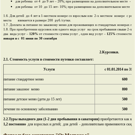
для ребенка от 4 до 9 лет – 20%; при размещении на дополнительном месте - 3
для ребенка от 10 до 15 лет- 10%; при размещении на дополнительном месте -
1.6. Для детей до 4 лет в 1-местном номере со взрослым или 2-х местном номере с род
места взимается в размере 200 руб./сутки.
1.7. Доплата за питание по заказному меню для проживающих в стандартных номерах про
1.8. При приобретении курсовок или одного вида услуг на срок пребывания свыше 2-х
два вида услуг –
120%
от стоимости суммы услуг , один вид услуг –
125%
стоимости 
января и с 01 июня по 30 сентября
2.Курсовки.
2.1. Стоимость услуги в стоимости путевки составляет:
Услуги
с 01.01.2014 по 31.
питание стандартное меню
600
питание заказное меню
800
питание детское меню (дети до 15 лет)
500
лечение по основному заболеванию
500
2.2.Туры выходного дня (1-2 дня пребывания в санатории)
приобретаются как ку
1,2
постоянно
для взрослых и детей; для детей - дополнительно применяются скидки 