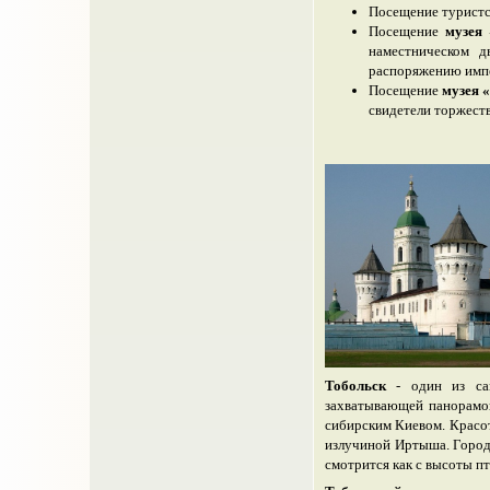
Посещение туристс
Посещение
музея 
наместническом д
распоряжению импер
Посещение
музея 
свидетели торжест
Тобольск
- один из сам
захватывающей панорамой
сибирским Киевом. Красо
излучиной Иртыша. Город 
смотрится как с высоты пт