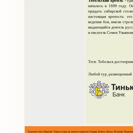
Тобольский кремль
- еди
началось в 1699 году. 
придать сибирской столи
настоящая крепость: ег
ведения боя, имели стре
выдающийся деятель русск
и писатель Семен Ульянов
Теги: Тобольск достоприме
Любой тур, размещенный н
Турагентство в Кургане. Туры и отдых на пляжах курортов Турции, Египта, Китая, Испании, Черного