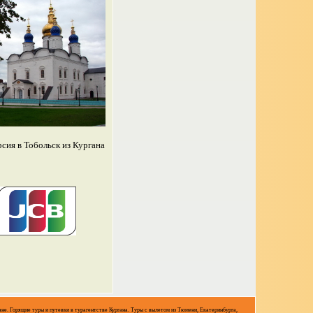
рсия в Тобольск из Кургана
ане. Горящие туры и путевки в турагентстве Кургана. Туры с вылетом из Тюмени, Екатеринбурга,