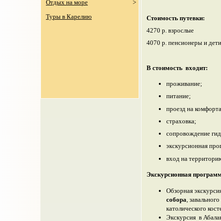
Отдых на море
>
Туры в Карелию
Стоимость путевки:
4270 р. взрослые
4070 р.
пенсионеры и
дети
В
стоимость
в
ходит:
проживание;
питание;
проезд на комфорт
страховка;
сопровождение гид
экскурсионная про
вход на территорию
Экскурсионная программ
Обзорная экскурси
собора
, завальног
католического кост
Экскурсия в Абала