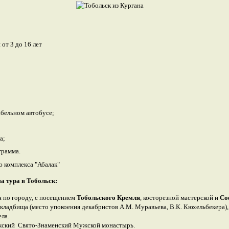
 от 3 до 16 лет
абельном автобусе;
а;
грамма.
 комплекса "Абалак"
а тура в Тобольск:
я по городу, с посещением
Тобольского Кремля
, косторезной мастерской и
Со
о кладбища (место упокоения декабристов А.М. Муравьева, В.К. Кюхельбекера)
ела.
кский Свято-Знаменский Мужской монастырь.