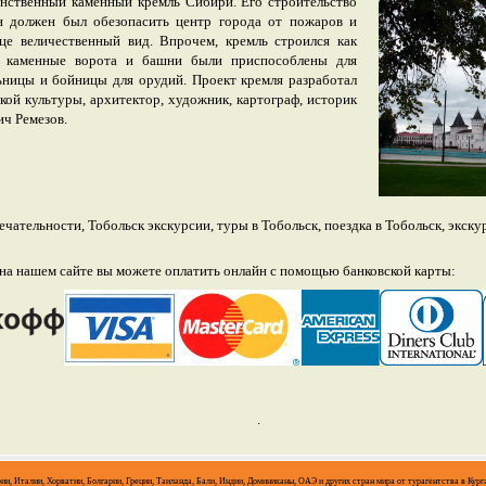
нственный каменный кремль Сибири. Его строительство
Он должен был обезопасить центр города от пожаров и
це величественный вид. Впрочем, кремль строился как
о каменные ворота и башни были приспособлены для
льницы и бойницы для орудий. Проект кремля разработал
ой культуры, архитектор, художник, картограф, историк
ич Ремезов.
чательности, Тобольск экскурсии, туры в Тобольск, поездка в Тобольск, экску
а нашем сайте вы можете оплатить онлайн с помощью банковской карты:
.
рии, Италии, Хорватии, Болгарии, Греции, Таиланда, Бали, Индии, Доминиканы, ОАЭ и других стран мира от турагентства в Кург