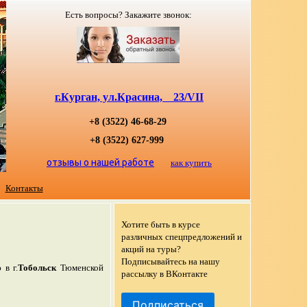
Есть вопросы? Закажите звонок:
г.Курган, ул.Красина, 23/VII
+8 (3522) 46-68-29
+8 (3522) 627-999
отзывы о нашей работе
как купить
Контакты
Хотите быть в курсе
различных спецпредложений и
акций на туры?
Подписывайтесь на нашу
 в г.
Тобольск
Тюменской
рассылку в ВКонтакте
Подписаться