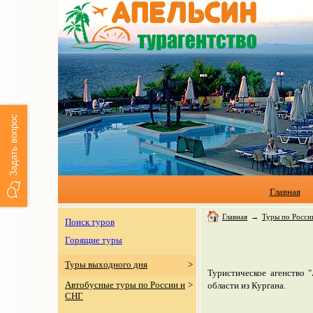
Задать вопрос
Туристическое агентство "АПЕЛЬСИН"
Главная
Главная
→
Туры по Росси
Поиск туров
Горящие туры
Туры выходного дня
>
Туристическое агенство 
Автобусные туры по России и
>
области из Кургана.
СНГ