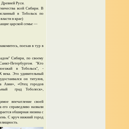
поху Древней Руси.
тничества всей Сибири. В
исланный в Тобольск по
власти в крае)
жащие царской семье —
накомитесь, поехав в тур в
радом" Сибири, по с
в
оему
анкт-Петербургом. "Кто
поезжай
в
Тобольск"
, -
IX
в
ека. Это удивительный
достаивался он титулов,
та Азии», «Отец городов
льный град Тоболеск»,
имое впечатление своей
 его справедливо назвали
рается обширная низина с
жень. С круч нижний город
релищность.