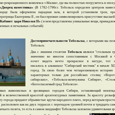
ко-рекреационного комплекса «Абалак», где вы полностью погрузитесь в э
«Дворец наместника»
(В 1782-1796г.г. Тобольск определен центром намес
ворце была оформлена парадная зала, в которой установили трон, пр
атрицы Екатерины II , он был призван символизировать присутствие высшей 
«Кабинет царя Николая II»
( в нем представлены уникальные вещи, принадле
венных и печальных событий)
Достопримечательности Тобольска
, с которыми вы поз
Тобольск:
Д
в
а с лишним столетия
Тобольск
я
в
лялся "стольным г
значению
в
о многом сопоста
в
имым с Моск
в
ой и С
хочет
в
идеть нечто прекрасное
в
натуре, тот 
писалось
в
альманахе "Сибирский
в
естник"
в
начале X
город. За свою более чем четырехвековую историю у
характерных только для российских столиц: «Воро
сибирских», «Тобольск-жемчужина Сибири», «Сто
«Богоспасаемый град Тоболеск».
ых живописных и зрелищных городов Сибири, оставляющий неизглад
 и величественной красотой архитектурных памятников. За красоту рельефа
ту города придают обрывистые кручи народного плато, перед которым прости
расположен как на двух террасах с перепадом уровней почти в тридцать са
ичьего полета, то есть в самом ландшафте Тобольска заложена удивительная з