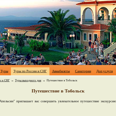
Туры
Туры по России и СНГ
Авиабилеты
Санатории
Доп.услуги
и и СНГ
→
Туры выходного дня
→
Путешествие в Тобольск
Путешествие в Тобольск
"Апельсин" приглашает вас совершить увлекательное путешествие экскурсию