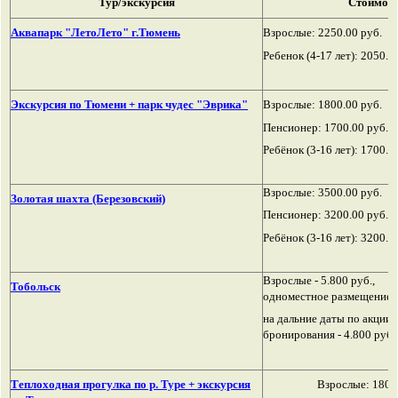
Тур
/
экскурсия
Стоимос
Аквапарк "ЛетоЛето" г.Тюмень
Взрослые: 2250.00 руб.
Ребенок (4-17 лет): 2050.0
Экскурсия по Тюмени + парк чудес "Эврика"
Взрослые: 1800.00 руб.
Пенсионер: 1700.00 руб.
Ребёнок (3-16 лет): 1700.0
Взрослые:
3500.00 руб.
Золотая шахта (Березовский)
Пенсионер:
3200.00 руб.
Ребёнок (3-16 лет):
3200.00
Взрослые - 5.800 руб.,
Тобольск
одноместное размещение -
на дальние даты по акции 
бронирования - 4.800 руб. 
Теплоходная прогулка по р. Туре + экскурсия
Взрослые: 1800.