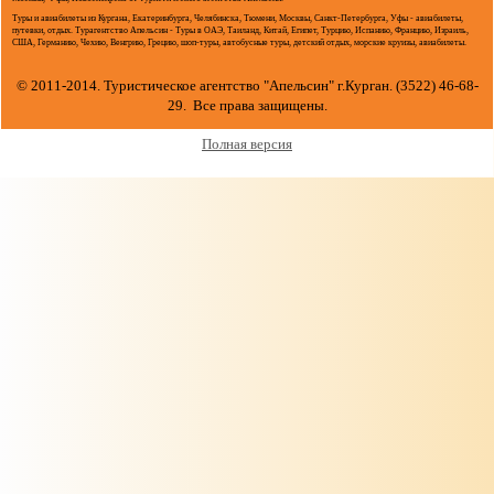
Туры и авиабилеты из Кургана, Екатеринбурга, Челябинска, Тюмени, Москвы, Санкт-Петербурга, Уфы - авиабилеты,
путевки, отдых. Турагентство Апельсин - Туры в ОАЭ, Таиланд, Китай, Египет, Турцию, Испанию, Францию, Израиль,
США, Германию, Чехию, Венгрию, Грецию, шоп-туры, автобусные туры, детский отдых, морские круизы, авиабилеты.
© 2011-2014. Туристическое агентство "Апельсин" г.Курган. (3522) 46-68-
29. Все права защищены.
Полная версия