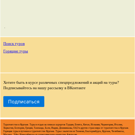
.
Поиск туров
Горящие туры
Хотите быть в курсе различных спецпредложений и акций на туры?
Подписывайтесь на нашу рассылку в ВКонтакте
Подписаться
Турагентство в Кургане. Туры и отдых на пляжах курортов Турции, Египта, Китая, Испании, Черногории, Италии,
Хорватии, Болгарии, Греции, Таиланда, Бали, Индии, Доминиканы, ОАЭ и других стран мира от турагентства в Кургане.
Горящие туры и путевки в турагентстве Кургана. Туры с вылетом из Тюмени, Екатеринбурга, Кургана, Челябинска,
Москвы, Уфы, Новосибирска от туристического агентства Апельсин.