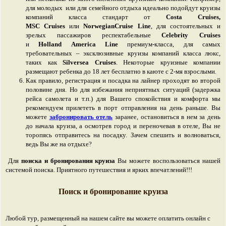
для молодых или для семейного отдыха идеально подойдут круизы
компаний класса стандарт от
Costa Cruises,
MSC Cruises
или
NorwegianCruise Line
, для состоятельных и
зрелых пассажиров респектабельные
Celebrity Cruises
и
Holland America Line
премиум-класса, для самых
требовательных – эксклюзивные круизы компаний класса люкс,
таких как
Silversea Cruises
. Некоторые круизные компании
размещают ребенка до 18 лет бесплатно в каюте с 2-мя взрослыми.
Как правило, регистрация и посадка на лайнер проходят во второй
половине дня. Но для избежания неприятных ситуаций (задержка
рейса самолета и т.п.) для Вашего спокойствия и комфорта мы
рекомендуем прилететь в порт отправления на день раньше. Вы
можете
забронировать отель
заранее, остановиться в нем за день
до начала круиза, а осмотрев город и переночевав в отеле, Вы не
торопясь отправитесь на посадку. Зачем спешить и волноваться,
ведь Вы же на отдыхе?
Для
поиска и бронирования круиза
Вы можете воспользоваться нашей
системой поиска. Приятного путешествия и ярких впечатлений!!!
Поиск и бронирование круиза
Любой тур, размещенный на нашем сайте вы можете оплатить онлайн с