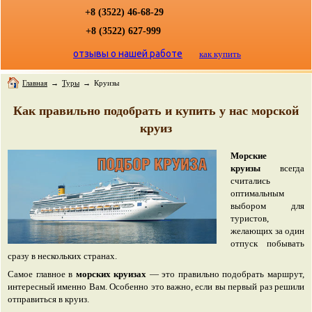
+8 (3522) 46-68-29
+8 (3522) 627-999
отзывы о нашей работе
как купить
Главная
→
Туры
→
Круизы
Как правильно подобрать и купить у нас морской
круиз
Морские
круизы
всегда
считались
оптимальным
выбором для
туристов,
желающих за один
отпуск побывать
сразу в нескольких странах.
Самое главное в
морских круизах
— это правильно подобрать маршрут,
интересный именно Вам. Особенно это важно, если вы первый раз решили
отправиться в круиз.