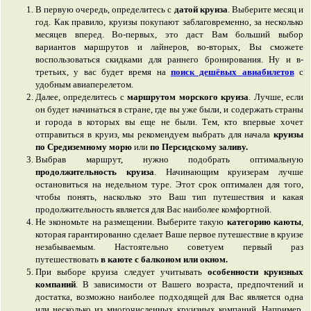
В первую очередь, определитесь с
датой круиза
. Выберите месяц и
год. Как правило, круизы покупают заблаговременно, за несколько
месяцев вперед. Во-первых, это даст Вам больший выбор
вариантов маршрутов и лайнеров, во-вторых, Вы сможете
воспользоваться скидками для раннего бронирования. Ну и в-
третьих, у вас будет время на
поиск дешёвых авиабилетов
с
удобным авиаперелетом.
Далее, определитесь с
маршрутом морского круиза
. Лучше, если
он будет начинаться в стране, где вы уже были, и содержать страны
и города в которых вы еще не были. Тем, кто впервые хочет
отправиться в круиз, мы рекомендуем выбрать для начала
круизы
по Средиземному морю
или
по Персидскому заливу.
Выбрав маршрут, нужно подобрать оптимальную
продолжительность круиза
. Начинающим круизерам лучше
остановиться на недельном туре. Этот срок оптимален для того,
чтобы понять, насколько это Ваш тип путешествия и какая
продолжительность является для Вас наиболее комфортной.
Не экономьте на размещении. Выберите такую
категорию каюты
,
которая гарантированно сделает Ваше первое путешествие в круизе
незабываемым. Настоятельно советуем первый раз
путешествовать
в
каюте с балконом или окном.
При выборе круиза следует учитывать
особенности круизных
компаний
. В зависимости от Вашего возраста, предпочтений и
достатка, возможно наиболее подходящей для Вас является одна
или несколько из многочисленных круизных компаний. Например,