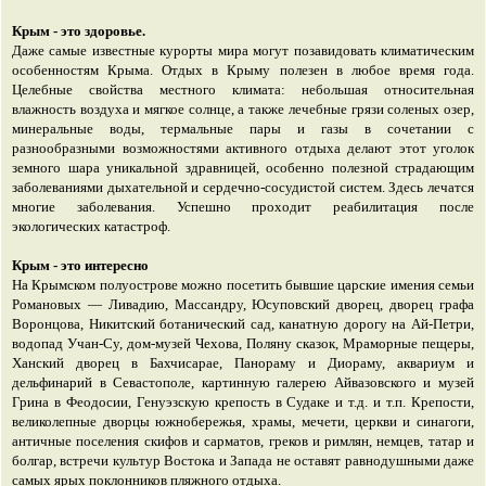
Крым - это здоровье.
Даже самые известные курорты мира могут позавидовать климатическим
особенностям Крыма. Отдых в Крыму полезен в любое время года.
Целебные свойства местного климата: небольшая относительная
влажность воздуха и мягкое солнце, а также лечебные грязи соленых озер,
минеральные воды, термальные пары и газы в сочетании с
разнообразными возможностями активного отдыха делают этот уголок
земного шара уникальной здравницей, особенно полезной страдающим
заболеваниями дыхательной и сердечно-сосудистой систем. Здесь лечатся
многие заболевания. Успешно проходит реабилитация после
экологических катастроф.
Крым - это интересно
На Крымском полуострове можно посетить бывшие царские имения семьи
Романовых — Ливадию, Массандру, Юсуповский дворец, дворец графа
Воронцова, Никитский ботанический сад, канатную дорогу на Ай-Петри,
водопад Учан-Су, дом-музей Чехова, Поляну сказок, Мраморные пещеры,
Ханский дворец в Бахчисарае, Панораму и Диораму, аквариум и
дельфинарий в Севастополе, картинную галерею Айвазовского и музей
Грина в Феодосии, Генуэзскую крепость в Судаке и т.д. и т.п. Крепости,
великолепные дворцы южнобережья, храмы, мечети, церкви и синагоги,
античные поселения скифов и сарматов, греков и римлян, немцев, татар и
болгар, встречи культур Востока и Запада не оставят равнодушными даже
самых ярых поклонников пляжного отдыха.