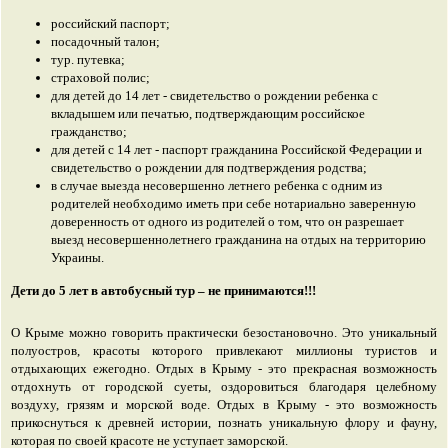
российский паспорт;
посадочный талон;
тур. путевка;
страховой полис;
для детей до 14 лет - свидетельство о рождении ребенка с
вкладышем или печатью, подтверждающим российское
гражданство;
для детей с 14 лет - паспорт гражданина Российской Федерации и
свидетельство о рождении для подтверждения родства;
в случае выезда несовершенно летнего ребенка с одним из
родителей необходимо иметь при себе нотариально заверенную
доверенность от одного из родителей о том, что он разрешает
выезд несовершеннолетнего гражданина на отдых на территорию
Украины.
Дети до 5 лет в автобусный тур – не принимаются!!!
О Крыме можно говорить практически безостановочно. Это уникальный
полуостров, красоты которого привлекают миллионы туристов и
отдыхающих ежегодно. Отдых в Крыму - это прекрасная возможность
отдохнуть от городской суеты, оздоровиться благодаря целебному
воздуху, грязям и морской воде. Отдых в Крыму - это возможность
прикоснуться к древней истории, познать уникальную флору и фауну,
которая по своей красоте не уступает заморской.