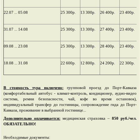
22.07 ... 05.08
25 300р.
13 300р.
26 400р.
23 400р.
31.07 ... 14.08
25 300р.
13 300р.
27 400р.
23 400р.
09.08 ... 23.08
25 300р.
13 300р.
28 400р.
23 400р.
18.08 ... 31.08
22 600р.
12 800р.
24 200р.
22 300р.
В стоимость тура включено:
групповой
проезд до Порт-Кавказа
(комфортабельный автобус - климат-контроль, кондиционер, аудио-видео
система, ремни безопасности, чай, кофе во время остановок),
индивидуальный трансфер до гостиницы, сопровождение гида до Порт-
Кавказа, проживание в выбранной гостинице..
.
Дополнительно оплачивается:
медицинская страховка –
850 руб./чел.
ОБЯЗАТЕЛЬНО!
Необходимые документы: