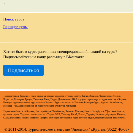
.
Поиск туров
Горящие туры
Хотите быть в курсе различных спецпредложений и акций на туры?
Подписывайтесь на нашу рассылку в ВКонтакте
Подписаться
Турагентство в Кургане. Туры и отдых на пляжах курортов Турции, Египта, Китая, Испании, Черногории, Италии,
Хорватии, Болгарии, Греции, Таиланда, Бали, Индии, Доминиканы, ОАЭ и других стран мира от турагентства в Кургане.
Горящие туры и путевки в турагентстве Кургана. Туры с вылетом из Тюмени, Екатеринбурга, Кургана, Челябинска,
Москвы, Уфы, Новосибирска от туристического агентства Апельсин.
Туры и авиабилеты из Кургана, Екатеринбурга, Челябинска, Тюмени, Москвы, Санкт-Петербурга, Уфы - авиабилеты,
путевки, отдых. Турагентство Апельсин - Туры в ОАЭ, Таиланд, Китай, Египет, Турцию, Испанию, Францию, Израиль,
США, Германию, Чехию, Венгрию, Грецию, шоп-туры, автобусные туры, детский отдых, морские круизы, авиабилеты.
© 2011-2014. Туристическое агентство "Апельсин" г.Курган. (3522) 46-68-