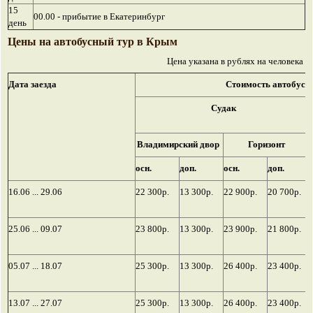
15
00.00 - прибытие в Екатеринбург
день
Цены на автобусный тур в Крым
Цена указана в рублях на человека
Дата заезда
Стоимость автобусно
Судак
Владимирский двор
Горизонт
осн.
доп.
осн.
доп.
16.06 ... 29.06
22 300р.
13 300р.
22 900р.
20 700р.
25.06 ... 09.07
23 800р.
13 300р.
23 900р.
21 800р.
05.07 ... 18.07
25 300р.
13 300р.
26 400р.
23 400р.
13.07 ... 27.07
25 300р.
13 300р.
26 400р.
23 400р.