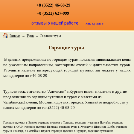
+8 (3522) 46-68-29
+8 (3522) 627-999
отзывы о нашей работе
как купить
Главная
→
Туры
→
Горящие туры
Горящие туры
В данных предложениях по горящим турам показаны
минимальные
цены
по указанным направлениям, категориям отелей и длительностям туров.
Уточнить наличие интересующей горящей путевки вы можете у наших
менеджеров по т.46-68-29
Туристическое агентство "Апельсин" в Кургане имеет в наличие и другие
предложения по горящим путевкам и турам с вылетами из
Челябинска,Тюмени, Москвы и других городов. Узнавайте подробности у
наших менеджеров по тел.(3522) 46-68-29
Горящие путевки в Египет, горящие путевки в Таиланд, горящие путевки в Паттайю, горящие
путевки в ОАЭ, горящие путевки Вьетнам, горящие туры в Хургаду и Шарм-эль-Шейх, горящие
туры в Таиланд, в Паттайю и Пхукет, горящие путевки в Турцию, горящие путевки из