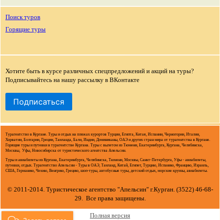
Поиск туров
Горящие туры
Хотите быть в курсе различных спецпредложений и акций на туры?
Подписывайтесь на нашу рассылку в ВКонтакте
Подписаться
Турагентство в Кургане. Туры и отдых на пляжах курортов Турции, Египта, Китая, Испании, Черногории, Италии,
Хорватии, Болгарии, Греции, Таиланда, Бали, Индии, Доминиканы, ОАЭ и других стран мира от турагентства в Кургане.
Горящие туры и путевки в турагентстве Кургана. Туры с вылетом из Тюмени, Екатеринбурга, Кургана, Челябинска,
Москвы, Уфы, Новосибирска от туристического агентства Апельсин.
Туры и авиабилеты из Кургана, Екатеринбурга, Челябинска, Тюмени, Москвы, Санкт-Петербурга, Уфы - авиабилеты,
путевки, отдых. Турагентство Апельсин - Туры в ОАЭ, Таиланд, Китай, Египет, Турцию, Испанию, Францию, Израиль,
США, Германию, Чехию, Венгрию, Грецию, шоп-туры, автобусные туры, детский отдых, морские круизы, авиабилеты.
© 2011-2014. Туристическое агентство "Апельсин" г.Курган. (3522) 46-68-
29. Все права защищены.
Полная версия