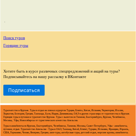
.
Поиск туров
Горящие туры
Хотите быть в курсе различных спецпредложений и акций на туры?
Подписывайтесь на нашу рассылку в ВКонтакте
Подписаться
Турагентство в Кургане. Туры и отдых на пляжах курортов Турции, Египта, Китая, Испании, Черногории, Италии,
Хорватии, Болгарии, Греции, Таиланда, Бали, Индии, Доминиканы, ОАЭ и других стран мира от турагентства в Кургане.
Горящие туры и путевки в турагентстве Кургана. Туры с вылетом из Тюмени, Екатеринбурга, Кургана, Челябинска,
Москвы, Уфы, Новосибирска от туристического агентства Апельсин.
Туры и авиабилеты из Кургана, Екатеринбурга, Челябинска, Тюмени, Москвы, Санкт-Петербурга, Уфы - авиабилеты,
путевки, отдых. Турагентство Апельсин - Туры в ОАЭ, Таиланд, Китай, Египет, Турцию, Испанию, Францию, Израиль,
США, Германию, Чехию, Венгрию, Грецию, шоп-туры, автобусные туры, детский отдых, морские круизы, авиабилеты.