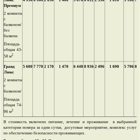
Премиум
2 комнаты
с
балконом/
без
балкона
Площадь
общая 43-
2
58 м
Гранд
5 600
7 770
2 170
1 470
6 440
8 936
2 496
1 690
5 796
8 
Люкс
2 комнаты
с
балконом/
Площадь
общая 74-
2
96 м
В стоимость включено питание, лечение и проживание в выбранной
категории номера за одни сутки, досуговые мероприятие, комплекс услуг
по обеспечению безопасности проживающих.