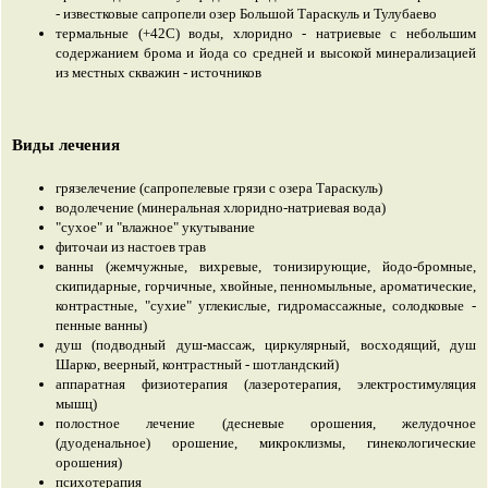
- известковые сапропели озер Большой Тараскуль и Тулубаево
термальные (+42С) воды, хлоридно - натриевые с небольшим
содержанием брома и йода со средней и высокой минерализацией
из местных скважин - источников
Виды лечения
грязелечение (сапропелевые грязи с озера Тараскуль)
водолечение (минеральная хлоридно-натриевая вода)
"сухое" и "влажное" укутывание
фиточаи из настоев трав
ванны (жемчужные, вихревые, тонизирующие, йодо-бромные,
скипидарные, горчичные, хвойные, пенномыльные, ароматические,
контрастные, "сухие" углекислые, гидромассажные, солодковые -
пенные ванны)
душ (подводный душ-массаж, циркулярный, восходящий, душ
Шарко, веерный, контрастный - шотландский)
аппаратная физиотерапия (лазеротерапия, электростимуляция
мышц)
полостное лечение (десневые орошения, желудочное
(дуоденальное) орошение, микроклизмы, гинекологические
орошения)
психотерапия