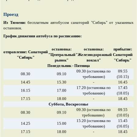
Проезд
Из Тюмени:
бесплатным автобусом санаторий "Сибирь" от указанных
остановок.
График движения автобуса по расписанию:
остановка:
остановка:
прибытие:
отправление:
Санаторий
"Центральный
"Железнодорожный
Санаторий
"Сибирь"
рынок"
вокзал"
"Сибирь"
Понедельник - Пятница
09.30 (остановка по
09.55
08.30
09.10
требованию)
(10.15)
14.45
15.30
-
16.45
17.20 (остановка по
17.45
16.15
17.00
требованию)
(18.05)
17.15
18.00
-
18.45
Суббота, Воскресенье
09.30 (остановка по
09.55
08.30
09.10
требованию)
(10.05)
15.20 (остановка по
15.45
14.25
15.00
требованию)
(16.05)
17.15
18.00
-
18.45