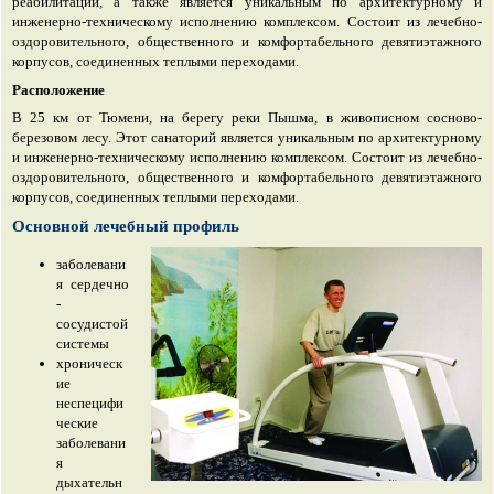
реабилитации, а также является уникальным по архитектурному и
инженерно-техническому исполнению комплексом. Состоит из лечебно-
оздоровительного, общественного и комфортабельного девятиэтажного
корпусов, соединенных теплыми переходами.
Расположение
В 25 км от Тюмени, на берегу реки Пышма, в живописном сосново-
березовом лесу. Этот санаторий является уникальным по архитектурному
и инженерно-техническому исполнению комплексом. Состоит из лечебно-
оздоровительного, общественного и комфортабельного девятиэтажного
корпусов, соединенных теплыми переходами.
Основной лечебный профиль
заболевани
я сердечно
-
сосудистой
системы
хроническ
ие
неспецифи
ческие
заболевани
я
дыхательн