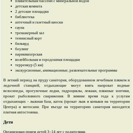
плавательный бассейн с минеральной водой
детская комната
2 детские площадки
библиотека
аптечный и газетный киоски
сауна
тренажерный зал
теннисный корт
бильярд
боулинг
парикмахерская
волейбольная и городошная площадки
терренкур (5 км)
экскурсионные, анимационные, развлекательные программы
В летний период на пруду санатория, оборудованном лечебным пляжем и
лодочной станцией, отдыхающие могут взять напрокат водные
велосипеды, прогулочные лодки, гидроциклы, лежаки, пляжные зонтики,
прокат рыболовного снаряжения. В зимние время года к услугам
отдыхающих - лыжная база, каток (прокат лыж и коньков на территории
Центра) и мотосани. При въезде на территорию санатория находится
платная автостоянка.
Дети
Организован прием детей 3–14 лет с родителями.