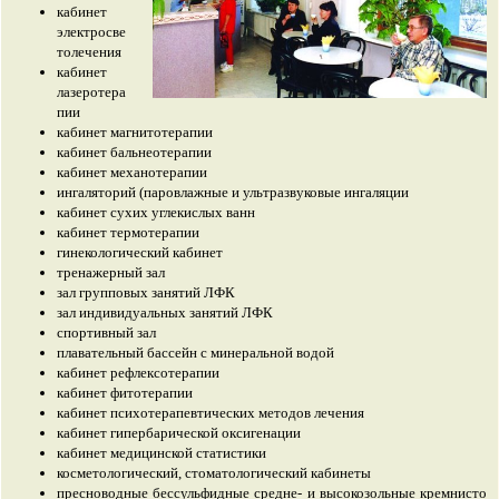
кабинет
электросве
толечения
кабинет
лазеротера
пии
кабинет магнитотерапии
кабинет бальнеотерапии
кабинет механотерапии
ингаляторий (паровлажные и ультразвуковые ингаляции
кабинет сухих углекислых ванн
кабинет термотерапии
гинекологический кабинет
тренажерный зал
зал групповых занятий ЛФК
зал индивидуальных занятий ЛФК
спортивный зал
плавательный бассейн с минеральной водой
кабинет рефлексотерапии
кабинет фитотерапии
кабинет психотерапевтических методов лечения
кабинет гипербарической оксигенации
кабинет медицинской статистики
косметологический, стоматологический кабинеты
пресноводные бессульфидные средне- и высокозольные кремнисто