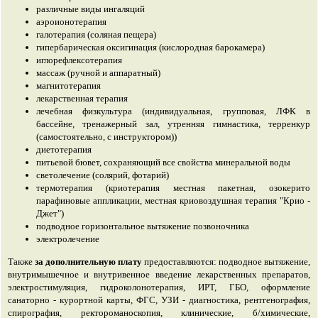
различные виды ингаляций
аэроионотерапия
галотерапия (соляная пещера)
гипербарическая оксигинация (кислородная барокамера)
иглорефлексотерапия
массаж (ручной и аппаратный)
магнитотерапия
лекарственная терапия
лечебная физкультура (индивидуальная, групповая, ЛФК в
бассейне, тренажерный зал, утренняя гимнастика, терренкур
(самостоятельно, с инструктором))
диетотерапия
питьевой бювет, сохраняющий все свойства минеральной воды
светолечение (солярий, фотарий)
термотерапия (криотерапия местная пакетная, озокерито
парафиновые аппликации, местная криовоздушная терапия "Крио -
Джет")
подводное горизонтальное вытяжение позвоночника
электролечение
Также
за дополнительную плату
предоставляются: подводное вытяжение,
внутримышечное и внутривенное введение лекарственных препаратов,
электростимуляция, гидроколонотерапия, ИРТ, ГБО, оформление
санаторно - курортной карты, ФГС, УЗИ - диагностика, рентгенография,
спирография, ректороманоскопия, клинические, б/химические,