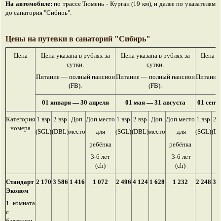
На автомобиле:
по трассе Тюмень - Курган (19 км), и далее по указателям
до санатория "Сибирь".
Цены на путевки в санаторий "Сибирь"
Цена
Цена указана в рублях за
Цена указана в рублях за
Цена ук
сутки.
сутки.
Питание — полный пансион
Питание — полный пансион
Питание
(FB).
(FB).
01 января — 30 апреля
01 мая — 31 августа
01 сент
Категория
1 взр
2 взр
Доп.
Доп.место
1 взр
2 взр
Доп.
Доп.место
1 взр
2 
номера
(SGL)
(DBL)
место
для
(SGL)
(DBL)
место
для
(SGL)
(D
ребёнка
ребёнка
3-6 лет
3-6 лет
(ch)
(ch)
Стандарт
2 170
3 586
1 416
1 072
2 496
4 124
1 628
1 232
2 248
3 
Эконом
1 комната
с
балконом